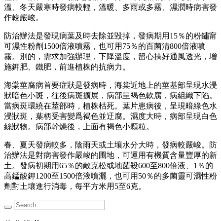
溫、冬天嚴寒時發病較輕，溫暖、多雨或多霧、濕潤時病害發
作較嚴峻。
防治辦法是發現病葉及時去除並毀掉，發病期用15％的粉鏽甯
可濕性粉劑1500倍液噴霧，也可用75％的百菌清800倍液噴
霧。別的，需求加強辦理，下降溫度，留心搞好通風透光，增
施鉀肥、鐵肥，前進植株的抗病力。
海棠莖腐病首要症狀是發病時，海棠近地上的莖基部呈現水浸
狀暗色小斑，往後病斑擴展，病部呈褐色軟腐，病組織下陷。
當病斑環繞在莖部時，植株枯死。葉片患病後，呈現暗綠色水
浸狀斑，葉柄受害變爲褐色並迂腐。濕度大時，病部呈現白色
絲狀物。病部幹燥後，上面有褐色小顆粒。
春、夏天發病較多，陰雨天或土壤水分大時，發病較嚴峻。防
治辦法是對病害發作嚴峻的圃地，可運用有機質含量豐厚的新
土。發病初期用65％的敵克松或地菌殺600至800倍液、1％的
高錳酸鉀1200至1500倍液噴灑，也可用50％的多菌靈可濕性粉
劑對土壤進行消毒，每平方米用5至6克。