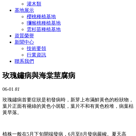
灌木類
基地展示
櫻桃種植基地
獼猴桃種植基地
雲杉苗種植基地
資質榮譽
新聞中心
技術要領
行業資訊
聯系我們
玫瑰鏽病與海棠莖腐病
06-01
81
玫瑰鏽病首要症狀是初發病時，新芽上布滿鮮黃色的粉狀物，
葉片正面有褪綠的黃色小斑駁，葉片不和有黃色粉堆，病葉枯
黃早落。
植株一般在5月下
旬開端發病，6月至8月發病嚴峻。夏天高