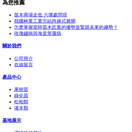
為您推薦
苗木商場走低 六壞處閃現
我國林業工業完結跨越式展開
怎麽掌握當時苗木匠業的優勢並緊跟未來的趨勢？
玫瑰鏽病與海棠莖腐病
關於我們
公司簡介
在線留言
產品中心
果樹苗
綠化苗
松柏類
灌木類
基地展示