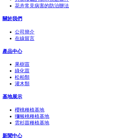
花卉常見病害的防治辦法
關於我們
公司簡介
在線留言
產品中心
果樹苗
綠化苗
松柏類
灌木類
基地展示
櫻桃種植基地
獼猴桃種植基地
雲杉苗種植基地
新聞中心