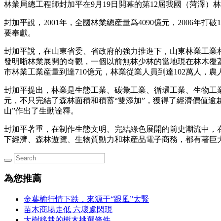
林業局總工程師封加平在9月19日開幕的第12屆我國（菏澤
封加平說，2001年，全國林業總産量爲4090億元，2006年打
要奉獻。
封加平說，在山東省委、省政府的強力推進下，山東林業工業相同完
發明晰林業展開的奇觀，一個以前無林少林的當地現在林木覆蓋率到
市林業工業産量到達710億元，林業從業人員到達102萬人，
封加平提出，林業是生態工業、碳彙工業、循環工業、生物工業
元，不只完結了森林面積和積蓄“雙添加”，獲得了經濟價值逾越1
山”作出了生動诠釋。
封加平著重，在制作生態文明、完結綠色展開的前史潮流中，
下經濟、森林遊覽、生物質動力和林産品電子商務，都有著巨
為您推薦
金葉榆行情下跌，來源于“跟風”太緊
苗木商場走低 六壞處閃現
大樹移栽的樹木挑選條件