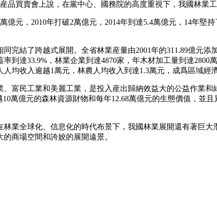
）林産品買賣會上說，在黨中心、國務院的高度重視下，我國林業
破1萬億元，2010年打破2萬億元，2014年到達5.4萬億元，1
結了跨越式展開。全省林業産量由2001年的311.89億元添加到
達33.9%，林業企業到達4870家，年木材加工量到達2800
農人人均收入逾越1萬元，林農人均收入到達1.3萬元，成爲區域
、富民工業和美麗工業，是投入産出歸納效益大的公益作業和綠色
0萬億元的森林資源財物和每年12.68萬億元的生態價值，並且累
在林業全球化、信息化的時代布景下，我國林業展開還有著巨大
大的商場空間和誇姣的展開遠景。