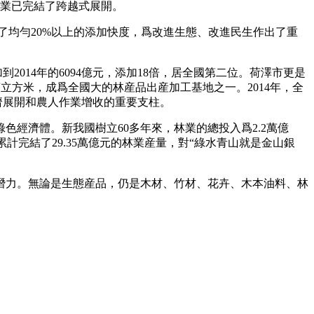
工業已完結了跨越式展開。
4年堅持了均勻20%以上的添加快度，爲改進生態、改進民生作出了重
2014年的6094億元，添加18倍，居全國第二位。荷澤市更是
萬立方米，成爲全國大的林産品出産加工基地之一。2014年，全
經濟展開和農人作業增收的重要支柱。
經濟體。新我國樹立60多年來，林業的總投入爲2.2萬億
計完結了29.35萬億元的林業産量，對“綠水青山就是金山銀
潛力。無論是生態産品，仍是木材、竹材、花卉、木本油料、林