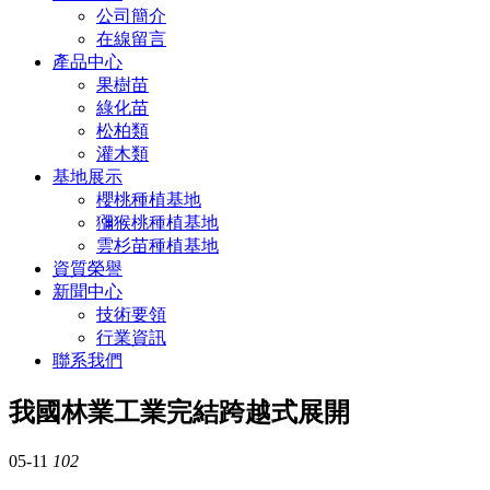
公司簡介
在線留言
產品中心
果樹苗
綠化苗
松柏類
灌木類
基地展示
櫻桃種植基地
獼猴桃種植基地
雲杉苗種植基地
資質榮譽
新聞中心
技術要領
行業資訊
聯系我們
我國林業工業完結跨越式展開
05-11
102